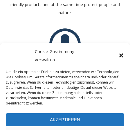
friendly products and at the same time protect people and
nature.
Cookie-Zustimmung
verwalten
Personally
Um dir ein optimales Erlebnis zu bieten, verwenden wir Technologien
wie Cookies, um Geräteinformationen zu speichern und/oder darauf
We provide you personal support and answer all your
zuzugreifen. Wenn du diesen Technologien zustimmst, können wir
Daten wie das Surfverhalten oder eindeutige IDs auf dieser Website
questions by phone or e-mail.
verarbeiten. Wenn du deine Zustimmung nicht erteilst oder
zurückziehst, können bestimmte Merkmale und Funktionen
beeinträchtigt werden.
AKZEPTIEREN
FRONTPAGE
|
IMPRESSUM
|
PRIVACY POLICY
|
COOKIE-