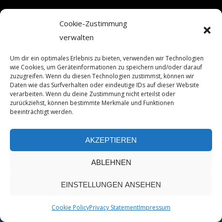
Cookie-Zustimmung
verwalten
Um dir ein optimales Erlebnis zu bieten, verwenden wir Technologien
wie Cookies, um Geräteinformationen zu speichern und/oder darauf
zuzugreifen. Wenn du diesen Technologien zustimmst, können wir
Daten wie das Surfverhalten oder eindeutige IDs auf dieser Website
verarbeiten. Wenn du deine Zustimmung nicht erteilst oder
zurückziehst, können bestimmte Merkmale und Funktionen
beeinträchtigt werden.
AKZEPTIEREN
FRONTPAGE
|
IMPRESSUM
|
PRIVACY POLICY
|
COOKIE-
ABLEHNEN
POLICY (EU)
© 2022 WWW.CLEAN4FLIGHT.DE - WIR
FLUGZEUGE -
WEBDESIGN:
EINSTELLUNGEN ANSEHEN
BERSALDI – CREATIVE OFFICE
Cookie Policy
Privacy Statement
Impressum