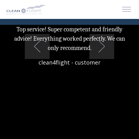
hing
Top service! Super competent and friendly
Af
 for
advice! Everything worked perfectly. We can
plan
he
only recommend.
15 
clean4flight - customer